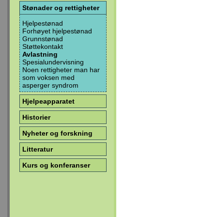
Stønader og rettigheter
Hjelpestønad
Forhøyet hjelpestønad
Grunnstønad
Støttekontakt
Avlastning
Spesialundervisning
Noen rettigheter man har
som voksen med
asperger syndrom
Hjelpeapparatet
Historier
Nyheter og forskning
Litteratur
Kurs og konferanser