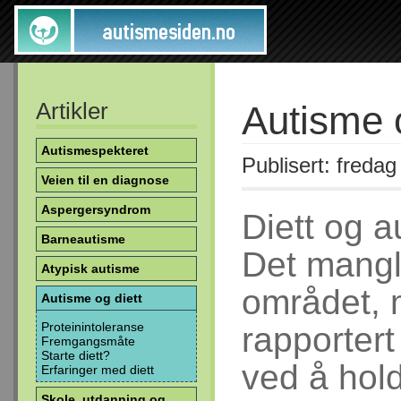
Artikler
Autisme o
Autismespekteret
Publisert: fredag
Veien til en diagnose
Aspergersyndrom
Diett og a
Barneautisme
Det mangl
Atypisk autisme
området, 
Autisme og diett
Proteinintoleranse
rapportert
Fremgangsmåte
Starte diett?
ved å hold
Erfaringer med diett
Skole, utdanning og