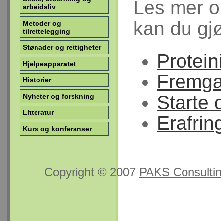
Les mer o
arbeidsliv
kan du gj
Metoder og
tilrettelegging
Stønader og rettigheter
Protein
Hjelpeapparatet
Fremg
Historier
Starte 
Nyheter og forskning
Litteratur
Erafrin
Kurs og konferanser
Copyright © 2007
PAKS Consulti