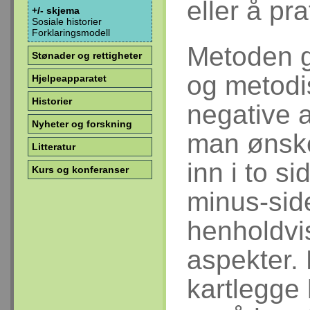
eller å pra
+/- skjema
Sosiale historier
Forklaringsmodell
Metoden g
Stønader og rettigheter
og metodi
Hjelpeapparatet
Historier
negative 
Nyheter og forskning
man ønsker
Litteratur
inn i to s
Kurs og konferanser
minus-sid
henholdvi
aspekter. 
kartlegge 