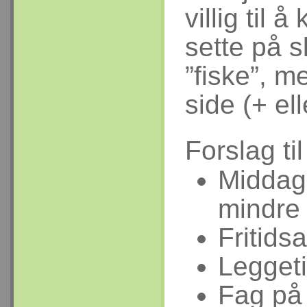
villig til 
sette på s
”fiske”, m
side (+ ell
Forslag ti
Middag 
mindre 
Fritidsa
Legget
Fag på