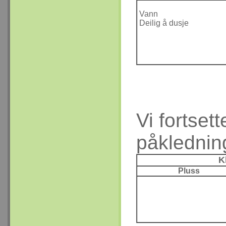
Vann
Deilig å dusje
Vi fortset
påklednin
K
Pluss