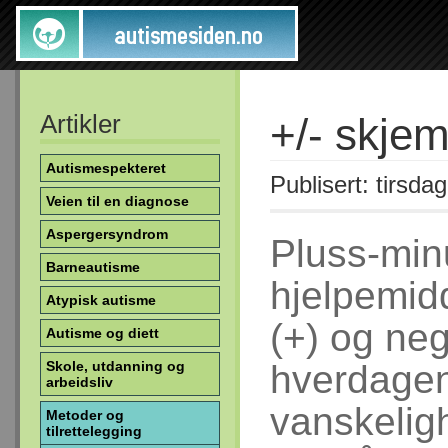
Artikler
+/- skje
Autismespekteret
Publisert: tirsda
Veien til en diagnose
Aspergersyndrom
Pluss-min
Barneautisme
hjelpemidd
Atypisk autisme
(+) og neg
Autisme og diett
Skole, utdanning og
hverdagen
arbeidsliv
vanskelig
Metoder og
tilrettelegging