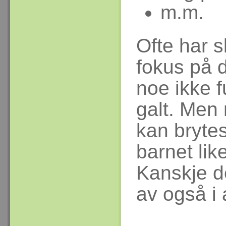
m.m.
Ofte har s
fokus på d
noe ikke f
galt. Men
kan brytes
barnet lik
Kanskje d
av også 