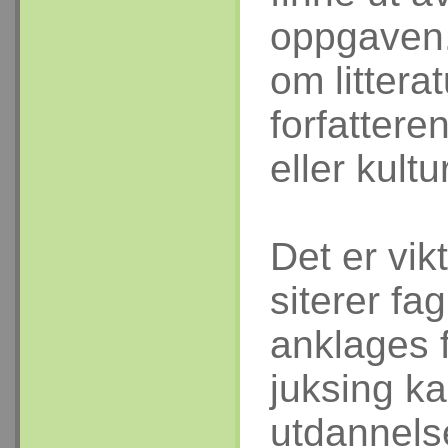
oppgaven.
om littera
forfattere
eller kultu
Det er vi
siterer fag
anklages fo
juksing ka
utdannels