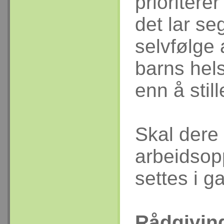
prioritere
det lar se
selvfølge 
barns hels
enn å still
Skal dere
arbeidsop
settes i g
Rådgivin