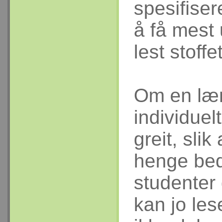
spesifise
å få mest 
lest stoff
Om en lær
individuel
greit, sli
henge be
studenter
kan jo le