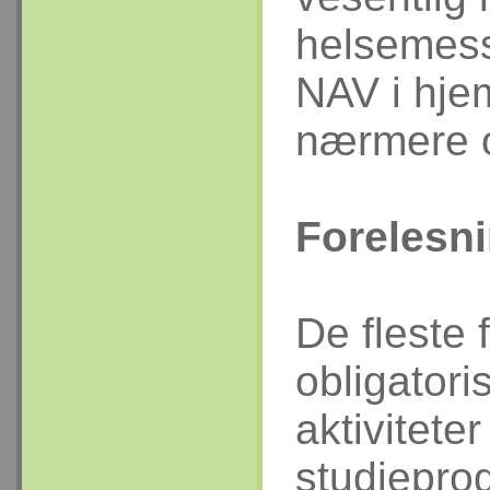
helsemess
NAV i hje
nærmere 
Forelesn
De fleste 
obligator
aktiviteter
studiepro