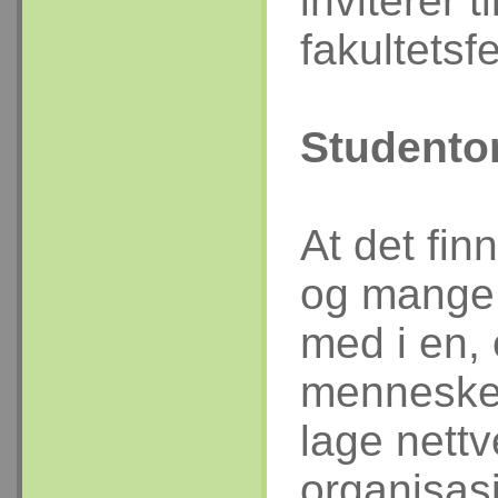
inviterer ti
fakultetsf
Studento
At det fin
og mange 
med i en, 
mennesker,
lage nettv
organisasj