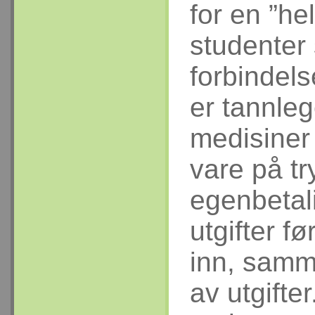
for en ”he
studenter 
forbindels
er tannleg
medisiner 
vare på t
egenbetali
utgifter f
inn, samm
av utgifte