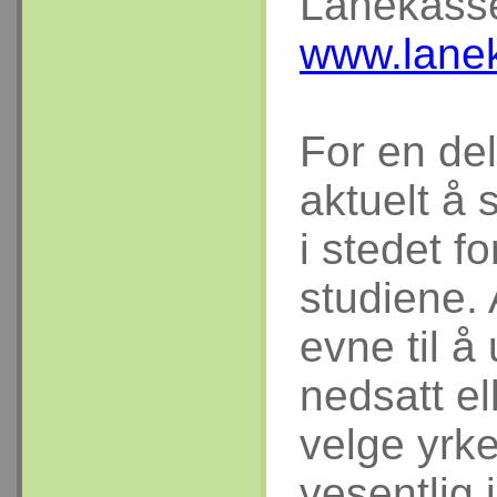
Lånekass
www.lane
For en de
aktuelt å 
i stedet f
studiene. 
evne til å
nedsatt el
velge yrke
vesentlig