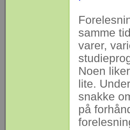
Forelesnin
samme tid
varer, var
studieprog
Noen like
lite. Unde
snakke om
på forhånd
forelesnin