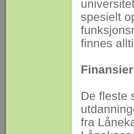
universite
spesielt o
funksjons
finnes allt
Finansier
De fleste 
utdanning
fra Lånek