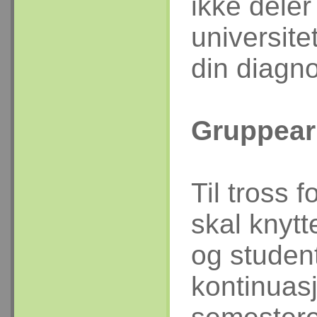
ikke deler
universite
din diagn
Gruppear
Til tross 
skal knytt
og student
kontinuas