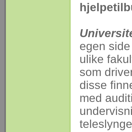
hjelpetil
Universit
egen side 
ulike faku
som driver
disse fin
med audit
undervisn
teleslynge