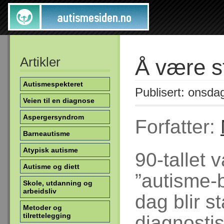
Artikler
Å være st
Autismespekteret
Publisert: onsda
Veien til en diagnose
Aspergersyndrom
Forfatter:
Barneautisme
Atypisk autisme
90-tallet 
Autisme og diett
”autisme-
Skole, utdanning og
arbeidsliv
dag blir s
Metoder og
tilrettelegging
diagnosti