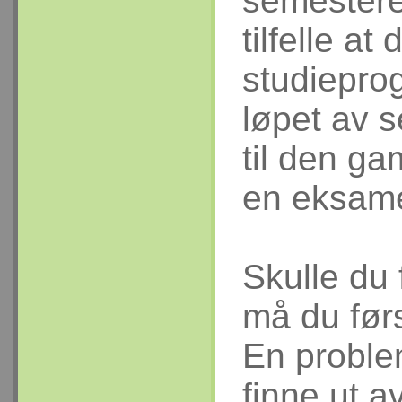
semestere
tilfelle at
studiepro
løpet av 
til den g
en eksame
Skulle du
må du førs
En problem
finne ut a