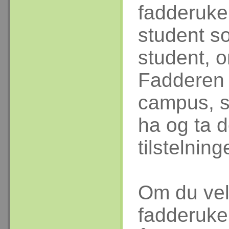
fadderuke
student s
student, 
Fadderen v
campus, s
ha og ta 
tilstelning
Om du vel
fadderuke