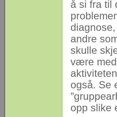
å si fra ti
problemen
diagnose, 
andre somat
skulle sk
være med 
aktivitete
også. Se 
”gruppear
opp slike