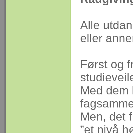
Alle utdan
eller anne
Først og f
studieveil
Med dem k
fagsammen
Men, det 
”et nivå h