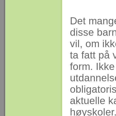
Det mange 
disse bar
vil, om ik
ta fatt på
form. Ikke 
utdannelse
obligator
aktuelle k
høyskoler