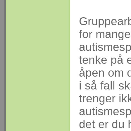
Gruppearb
for mang
autismesp
tenke på 
åpen om d
i så fall 
trenger ik
autismespe
det er du