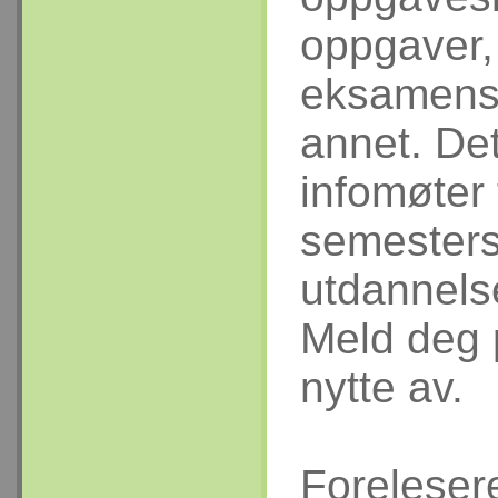
oppgaver,
eksamensa
annet. De
infomøter f
semesters
utdannelse
Meld deg 
nytte av.
Forelesere