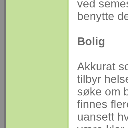
ved semest
benytte d
Bolig
Akkurat s
tilbyr hel
søke om b
finnes fle
uansett hv