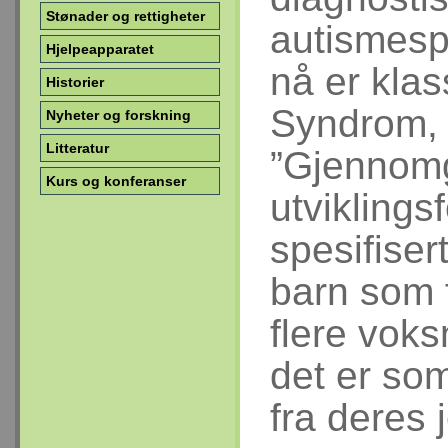
Stønader og rettigheter
autismesp
Hjelpeapparatet
nå er kla
Historier
Syndrom, 
Nyheter og forskning
Litteratur
”Gjennom
Kurs og konferanser
utviklings
spesifiser
barn som f
flere voks
det er so
fra deres 