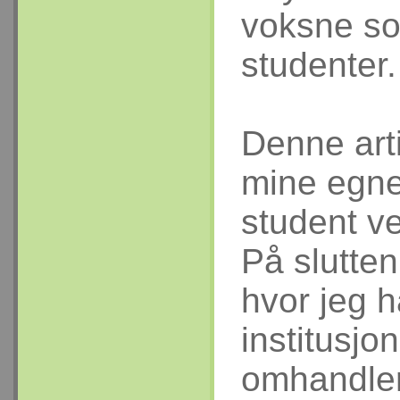
voksne so
studenter.
Denne art
mine egne
student ve
På slutte
hvor jeg h
institusjo
omhandler