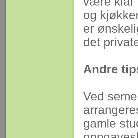
være klar
og kjøkke
er ønskel
det privat
Andre tip
Ved semest
arrangeres
gamle stud
oppgavesk